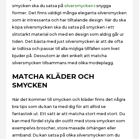
smycken ska du satsa på
silversmycken
i snygga
former. Det finns väldigt många eleganta silversmycken
som är intressanta och har tilltalande design. När du ska
köpa silversmycken ska du satsa på smycken i ett
slitstarkt material och med en design som aldrig går ur
tiden. Det bästa med just silversmycken är att de ofta
är tidlösa och passar till alla möjliga tillfällen som livet
bjuder på. Dessutom är det enkelt att matcha
silversmycken tillsammans med olika modeplagg.
MATCHA KLÄDER OCH
SMYCKEN
När det kommer till smycken och kläder finns det några
bra tips som du kan ta med dig för att alltid se
fantastisk ut. Ett sätt är att matcha stort med stort. Du
kan med fördel styla din outfit med stora smycken som
exempelvis broscher, stora maxade örhängen eller
armband. Du kan satsa på olika silversmycken om du