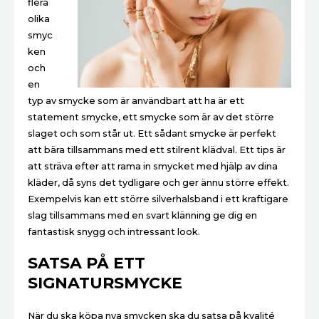
flera
olika
smyc
ken
och
en
typ av smycke som är användbart att ha är ett
statement smycke, ett smycke som är av det större
slaget och som står ut. Ett sådant smycke är perfekt
att bära tillsammans med ett stilrent klädval. Ett tips är
att sträva efter att rama in smycket med hjälp av dina
kläder, då syns det tydligare och ger ännu större effekt.
Exempelvis kan ett större silverhalsband i ett kraftigare
slag tillsammans med en svart klänning ge dig en
fantastisk snygg och intressant look.
SATSA PÅ ETT
SIGNATURSMYCKE
När du ska köpa nya smycken ska du satsa på kvalité