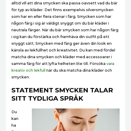
alltid vill att dina smycken ska passa oavsett vad du bär
för typ av kläder. Det finns exempelvis silversmycken
som har en eller flera stenar i färg. Smycken som har
någon färg i sig är väldigt snyggt om du bär kläder i
neutrala färger. När du bär smycken som har någon färg
i sig kan du förstärka och framhäva din outfit på ett
snyggt sätt. Smycken med färg ger även din look en
känsla av lekfullhet och kreativitet. Du kan med fördel
matcha dina smycken och kläder med accessoarer i
samma färg för att lyfta helheten lite till. Försöka
vara
kreativ och lekfull
när du ska matcha dina kläder och
smycken.
STATEMENT SMYCKEN TALAR
SITT TYDLIGA SPRÅK
Du
kan
ha