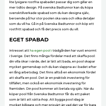
lite lyxigare rostfria spabadet passar dig som gillar en
mer tidlös design. På svenska Badtunnor kan du köpa
svensktillverkade spabad som du kan designa själv,
beroende på hur stor poolen ska vara och vilka detaljer
som du vill ha. Gå in på Svenska Badtunnor och köp ett
rostfritt spabad och få det precis som du vill.
EGET SPABAD
Intresset att
ha egen pool i
trädgården har vuxit enormt
i Sverige. Det finns många fördelar med att skaffa pool:
din villa ökar i värde, det är lätt att bada, en pool skapar
mycket gemenskap och du kan slappna av i badet efter
en lång arbetsdag. Det finns alltså en ekonomisk fördel
att skaffa en pool. Det är en praktisk investering för
tillfället, men också en ekonomisk investering för
framtiden. Din pool kommer att betala sig själv. När du
köper pool från Svenska Badtunnor får du ett paket
som är lätt att sätta ihop. Att bygga pool idag är
mycket billigare och mer prisvärt än vad det var för bara