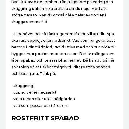
bad i kallaste december. Tänkt igenom placering och
skuggning utifrån hela året, så blir du nöjd. Med ett
större parasoll kan du också hålla delar av poolen i
skugga sommartid.
Du behöver också tänka igenom ifall du vill att ditt spa
ska vara upphöjt eller nedsänkt. Vad som fungerar bäst
beror på din trädgård, vad du trivs med och huruvida du
bygger ihop poolen med terrassen. Det är många som
låter spabad och terrass bli en enhet. Då kan du gå från
solstolen på ett skönt trägolv till ditt rostfria spabad
och bara njuta. Tänk på:
• skuggning
• upphöjt eller nedsänkt
• vid altanen eller ute i trädgården
• vad som passar bäst året om
ROSTFRITT SPABAD